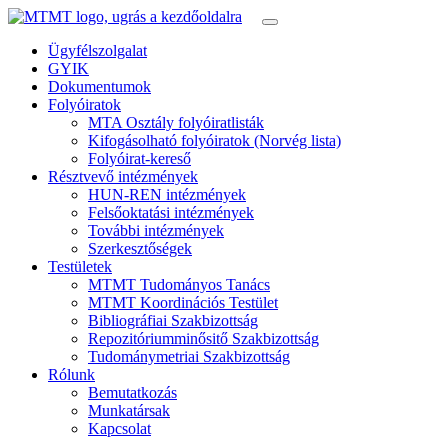
Ügyfélszolgalat
GYIK
Dokumentumok
Folyóiratok
MTA Osztály folyóiratlisták
Kifogásolható folyóiratok (Norvég lista)
Folyóirat-kereső
Résztvevő intézmények
HUN-REN intézmények
Felsőoktatási intézmények
További intézmények
Szerkesztőségek
Testületek
MTMT Tudományos Tanács
MTMT Koordinációs Testület
Bibliográfiai Szakbizottság
Repozitóriumminősitő Szakbizottság
Tudománymetriai Szakbizottság
Rólunk
Bemutatkozás
Munkatársak
Kapcsolat