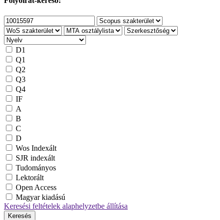
Folyóirat-kereső:
D1
Q1
Q2
Q3
Q4
IF
A
B
C
D
Wos Indexált
SJR indexált
Tudományos
Lektorált
Open Access
Magyar kiadású
Keresési feltételek alaphelyzetbe állítása
Keresés