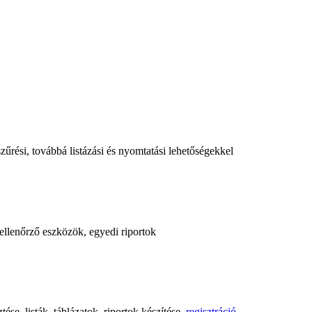
űrési, továbbá listázási és nyomtatási lehetőségekkel
, ellenőrző eszközök, egyedi riportok
ése, listák, táblázatok, riportok készítése,
regisztráció