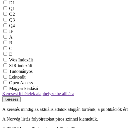
D1
Q1
Q2
Q3
Q4
IF
A
B
C
D
Wos Indexált
SJR indexált
Tudományos
Lektorált
Open Access
Magyar kiadású
Keresési feltételek alaphelyzetbe állítása
Keresés
A keresés mindig az aktuális adatok alapján történik, a publikációk ér
A Norvég listás folyóiratokat piros színnel kiemeltük.