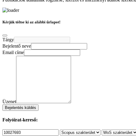
Kérjük töltse ki az alábbi űrlapot!
Tárgy
Bejelentő neve
Email címe
Üzenet
Bejelentés küldés
Folyóirat-kereső: