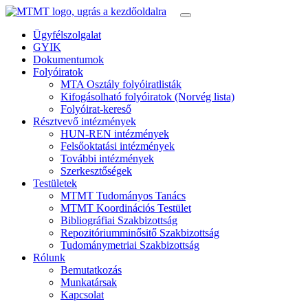
Ügyfélszolgalat
GYIK
Dokumentumok
Folyóiratok
MTA Osztály folyóiratlisták
Kifogásolható folyóiratok (Norvég lista)
Folyóirat-kereső
Résztvevő intézmények
HUN-REN intézmények
Felsőoktatási intézmények
További intézmények
Szerkesztőségek
Testületek
MTMT Tudományos Tanács
MTMT Koordinációs Testület
Bibliográfiai Szakbizottság
Repozitóriumminősitő Szakbizottság
Tudománymetriai Szakbizottság
Rólunk
Bemutatkozás
Munkatársak
Kapcsolat