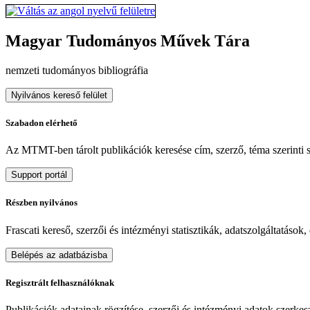
Magyar Tudományos Művek Tára
nemzeti tudományos bibliográfia
Nyilvános kereső felület
Szabadon elérhető
Az MTMT-ben tárolt publikációk keresése cím, szerző, téma szerinti sz
Support portál
Részben nyilvános
Frascati kereső, szerzői és intézményi statisztikák, adatszolgáltatások
Belépés az adatbázisba
Regisztrált felhasználóknak
Publikációk adatainak rögzítése, szerzői és intézményi adatok szerkeszt