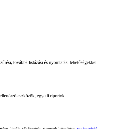
űrési, továbbá listázási és nyomtatási lehetőségekkel
, ellenőrző eszközök, egyedi riportok
ése, listák, táblázatok, riportok készítése,
regisztráció