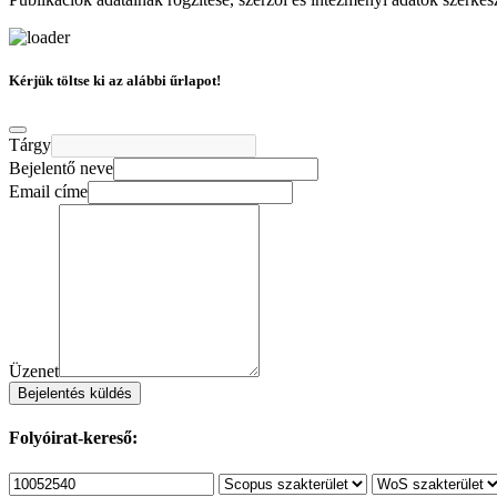
Kérjük töltse ki az alábbi űrlapot!
Tárgy
Bejelentő neve
Email címe
Üzenet
Bejelentés küldés
Folyóirat-kereső: