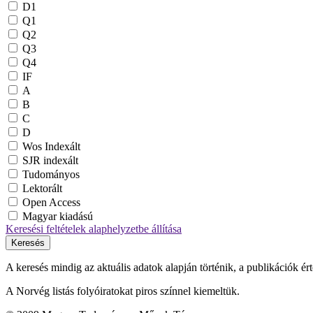
D1
Q1
Q2
Q3
Q4
IF
A
B
C
D
Wos Indexált
SJR indexált
Tudományos
Lektorált
Open Access
Magyar kiadású
Keresési feltételek alaphelyzetbe állítása
Keresés
A keresés mindig az aktuális adatok alapján történik, a publikációk ér
A Norvég listás folyóiratokat piros színnel kiemeltük.