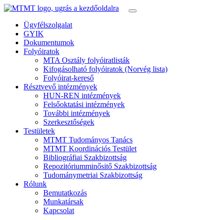
Ügyfélszolgalat
GYIK
Dokumentumok
Folyóiratok
MTA Osztály folyóiratlisták
Kifogásolható folyóiratok (Norvég lista)
Folyóirat-kereső
Résztvevő intézmények
HUN-REN intézmények
Felsőoktatási intézmények
További intézmények
Szerkesztőségek
Testületek
MTMT Tudományos Tanács
MTMT Koordinációs Testület
Bibliográfiai Szakbizottság
Repozitóriumminősitő Szakbizottság
Tudománymetriai Szakbizottság
Rólunk
Bemutatkozás
Munkatársak
Kapcsolat