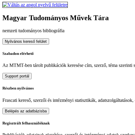
Magyar Tudományos Művek Tára
nemzeti tudományos bibliográfia
Nyilvános kereső felület
Szabadon elérhető
Az MTMT-ben tárolt publikációk keresése cím, szerző, téma szerinti sz
Support portál
Részben nyilvános
Frascati kereső, szerzői és intézményi statisztikák, adatszolgáltatások
Belépés az adatbázisba
Regisztrált felhasználóknak
Publikációk adatainak rögzítése, szerzői és intézményi adatok szerkeszt