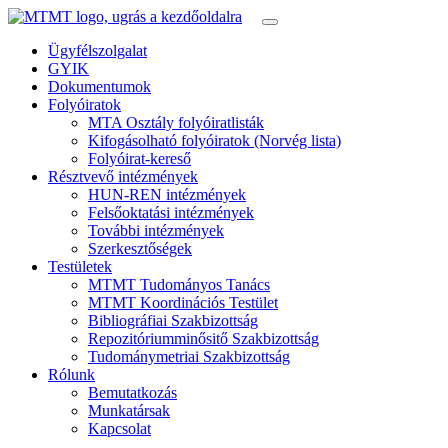
Ügyfélszolgalat
GYIK
Dokumentumok
Folyóiratok
MTA Osztály folyóiratlisták
Kifogásolható folyóiratok (Norvég lista)
Folyóirat-kereső
Résztvevő intézmények
HUN-REN intézmények
Felsőoktatási intézmények
További intézmények
Szerkesztőségek
Testületek
MTMT Tudományos Tanács
MTMT Koordinációs Testület
Bibliográfiai Szakbizottság
Repozitóriumminősitő Szakbizottság
Tudománymetriai Szakbizottság
Rólunk
Bemutatkozás
Munkatársak
Kapcsolat