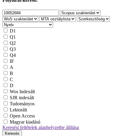
Folyóirat-kereső:
D1
Q1
Q2
Q3
Q4
IF
A
B
C
D
Wos Indexált
SJR indexált
Tudományos
Lektorált
Open Access
Magyar kiadású
Keresési feltételek alaphelyzetbe állítása
Keresés