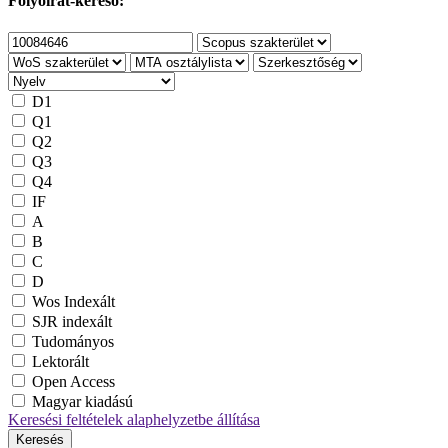
Folyóirat-kereső:
D1
Q1
Q2
Q3
Q4
IF
A
B
C
D
Wos Indexált
SJR indexált
Tudományos
Lektorált
Open Access
Magyar kiadású
Keresési feltételek alaphelyzetbe állítása
Keresés