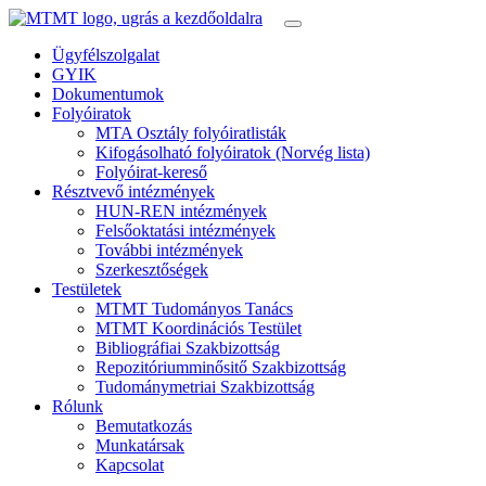
Ügyfélszolgalat
GYIK
Dokumentumok
Folyóiratok
MTA Osztály folyóiratlisták
Kifogásolható folyóiratok (Norvég lista)
Folyóirat-kereső
Résztvevő intézmények
HUN-REN intézmények
Felsőoktatási intézmények
További intézmények
Szerkesztőségek
Testületek
MTMT Tudományos Tanács
MTMT Koordinációs Testület
Bibliográfiai Szakbizottság
Repozitóriumminősitő Szakbizottság
Tudománymetriai Szakbizottság
Rólunk
Bemutatkozás
Munkatársak
Kapcsolat