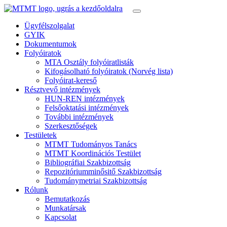
Ügyfélszolgalat
GYIK
Dokumentumok
Folyóiratok
MTA Osztály folyóiratlisták
Kifogásolható folyóiratok (Norvég lista)
Folyóirat-kereső
Résztvevő intézmények
HUN-REN intézmények
Felsőoktatási intézmények
További intézmények
Szerkesztőségek
Testületek
MTMT Tudományos Tanács
MTMT Koordinációs Testület
Bibliográfiai Szakbizottság
Repozitóriumminősitő Szakbizottság
Tudománymetriai Szakbizottság
Rólunk
Bemutatkozás
Munkatársak
Kapcsolat