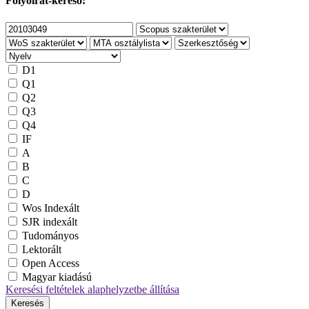
Folyóirat-kereső:
D1
Q1
Q2
Q3
Q4
IF
A
B
C
D
Wos Indexált
SJR indexált
Tudományos
Lektorált
Open Access
Magyar kiadású
Keresési feltételek alaphelyzetbe állítása
Keresés