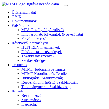
Ügyfélszolgalat
GYIK
Dokumentumok
Folyóiratok
MTA Osztály folyóiratlisták
Kifogásolható folyóiratok (Norvég lista)
Folyóirat-kereső
Résztvevő intézmények
HUN-REN intézmények
Felsőoktatási intézmények
További intézmények
Szerkesztőségek
Testületek
MTMT Tudományos Tanács
MTMT Koordinációs Testület
Bibliográfiai Szakbizottság
Repozitóriumminősitő Szakbizottság
Tudománymetriai Szakbizottság
Rólunk
Bemutatkozás
Munkatársak
Kapcsolat