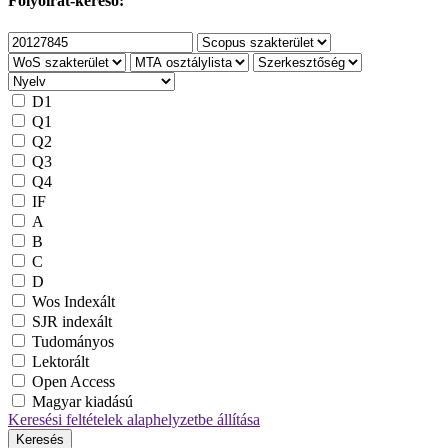
Folyóirat-kereső:
D1
Q1
Q2
Q3
Q4
IF
A
B
C
D
Wos Indexált
SJR indexált
Tudományos
Lektorált
Open Access
Magyar kiadású
Keresési feltételek alaphelyzetbe állítása
Keresés