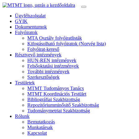
Ügyfélszolgalat
GYIK
Dokumentumok
Folyóiratok
MTA Osztály folyóiratlisták
Kifogásolható folyóiratok (Norvég lista)
Folyóirat-kereső
Résztvevő intézmények
HUN-REN intézmények
Felsőoktatási intézmények
További intézmények
Szerkesztőségek
Testületek
MTMT Tudományos Tanács
MTMT Koordinációs Testület
Bibliográfiai Szakbizottság
Repozitóriumminősitő Szakbizottság
Tudománymetriai Szakbizottság
Rólunk
Bemutatkozás
Munkatársak
Kapcsolat