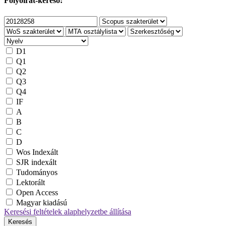
Folyóirat-kereső:
D1
Q1
Q2
Q3
Q4
IF
A
B
C
D
Wos Indexált
SJR indexált
Tudományos
Lektorált
Open Access
Magyar kiadású
Keresési feltételek alaphelyzetbe állítása
Keresés