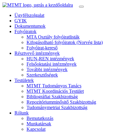
Ügyfélszolgalat
GYIK
Dokumentumok
Folyóiratok
MTA Osztály folyóiratlisták
Kifogásolható folyóiratok (Norvég lista)
Folyóirat-kereső
Résztvevő intézmények
HUN-REN intézmények
Felsőoktatási intézmények
További intézmények
Szerkesztőségek
Testületek
MTMT Tudományos Tanács
MTMT Koordinációs Testület
Bibliográfiai Szakbizottság
Repozitóriumminősitő Szakbizottság
Tudománymetriai Szakbizottság
Rólunk
Bemutatkozás
Munkatársak
Kapcsolat