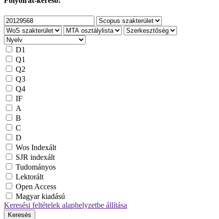
Folyóirat-kereső:
D1
Q1
Q2
Q3
Q4
IF
A
B
C
D
Wos Indexált
SJR indexált
Tudományos
Lektorált
Open Access
Magyar kiadású
Keresési feltételek alaphelyzetbe állítása
Keresés