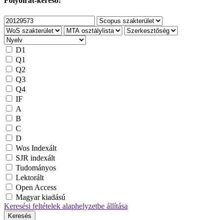
Folyóirat-kereső:
D1
Q1
Q2
Q3
Q4
IF
A
B
C
D
Wos Indexált
SJR indexált
Tudományos
Lektorált
Open Access
Magyar kiadású
Keresési feltételek alaphelyzetbe állítása
Keresés