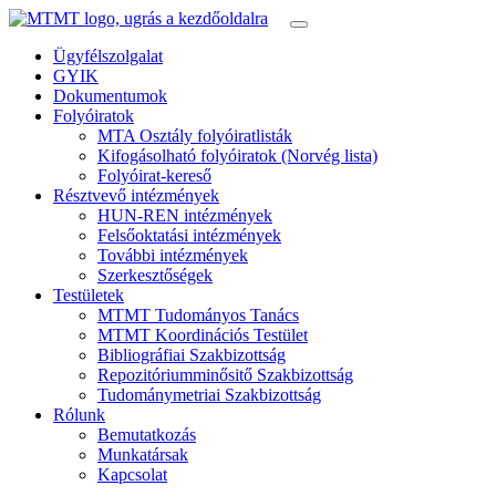
Ügyfélszolgalat
GYIK
Dokumentumok
Folyóiratok
MTA Osztály folyóiratlisták
Kifogásolható folyóiratok (Norvég lista)
Folyóirat-kereső
Résztvevő intézmények
HUN-REN intézmények
Felsőoktatási intézmények
További intézmények
Szerkesztőségek
Testületek
MTMT Tudományos Tanács
MTMT Koordinációs Testület
Bibliográfiai Szakbizottság
Repozitóriumminősitő Szakbizottság
Tudománymetriai Szakbizottság
Rólunk
Bemutatkozás
Munkatársak
Kapcsolat