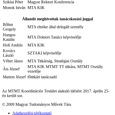
Sziklai Péter
Magyar Rektori Konferencia
Monok István
MTA KIK
Állandó meghívottak tanácskozási joggal
Bőhm
MTA elnöke által delegált személy
Gergely
Hangos
MTA Doktori Tanács képviselője
Katalin
Holl András
MTA KIK
Kovács
SZTAKI képviselője
László
Véber János
MTA Titkárság, Stratégiai Osztály
MTA KIK MTMT TT titkára, MTMT Osztály
Áts József
vezetője
Marton József
főtitkári tanácsadó
Az MTMT Koordinációs Testület alakuló ülésére 2017. április 25-
én került sor.
© 2009 Magyar Tudományos Művek Tára
Adatkezelési tájékoztató