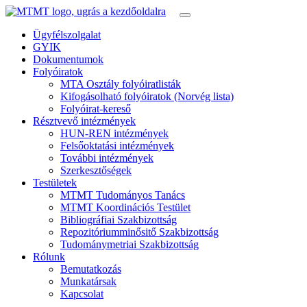
Ügyfélszolgalat
GYIK
Dokumentumok
Folyóiratok
MTA Osztály folyóiratlisták
Kifogásolható folyóiratok (Norvég lista)
Folyóirat-kereső
Résztvevő intézmények
HUN-REN intézmények
Felsőoktatási intézmények
További intézmények
Szerkesztőségek
Testületek
MTMT Tudományos Tanács
MTMT Koordinációs Testület
Bibliográfiai Szakbizottság
Repozitóriumminősitő Szakbizottság
Tudománymetriai Szakbizottság
Rólunk
Bemutatkozás
Munkatársak
Kapcsolat