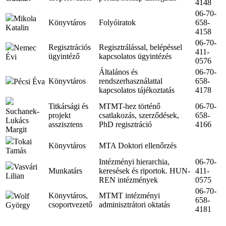
4148
06-70-
Mikola
Könyvtáros
Folyóiratok
658-
Katalin
4158
06-70-
Regisztrációs
Regisztrálással, belépéssel
Nemec
411-
ügyintéző
kapcsolatos ügyintézés
Évi
0576
Általános és
06-70-
Könyvtáros
rendszerhasználattal
658-
Pécsi Éva
kapcsolatos tájékoztatás
4178
Titkársági és
MTMT-hez történő
06-70-
Suchanek-
projekt
csatlakozás, szerződések,
658-
Lukács
asszisztens
PhD regisztráció
4166
Margit
Tokai
Könyvtáros
MTA Doktori ellenőrzés
Tamás
Intézményi hierarchia,
06-70-
Vasvári
Munkatárs
keresések és riportok. HUN-
411-
Lilian
REN intézmények
0575
06-70-
Könyvtáros,
MTMT intézményi
Wolf
658-
csoportvezető
adminisztrátori oktatás
György
4181