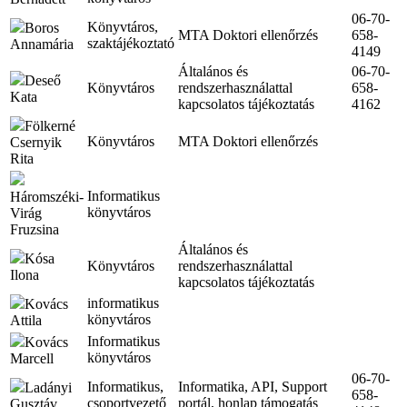
06-70-
Könyvtáros,
Boros
MTA Doktori ellenőrzés
658-
szaktájékoztató
Annamária
4149
Általános és
06-70-
Deseő
Könyvtáros
rendszerhasználattal
658-
Kata
kapcsolatos tájékoztatás
4162
Fölkerné
Könyvtáros
MTA Doktori ellenőrzés
Csernyik
Rita
Informatikus
Háromszéki-
könyvtáros
Virág
Fruzsina
Általános és
Kósa
Könyvtáros
rendszerhasználattal
Ilona
kapcsolatos tájékoztatás
informatikus
Kovács
könyvtáros
Attila
Informatikus
Kovács
könyvtáros
Marcell
06-70-
Informatikus,
Informatika, API, Support
Ladányi
658-
csoportvezető
portál, honlap támogatás
Gusztáv