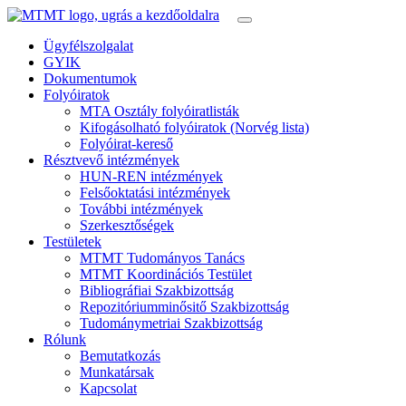
Ügyfélszolgalat
GYIK
Dokumentumok
Folyóiratok
MTA Osztály folyóiratlisták
Kifogásolható folyóiratok (Norvég lista)
Folyóirat-kereső
Résztvevő intézmények
HUN-REN intézmények
Felsőoktatási intézmények
További intézmények
Szerkesztőségek
Testületek
MTMT Tudományos Tanács
MTMT Koordinációs Testület
Bibliográfiai Szakbizottság
Repozitóriumminősitő Szakbizottság
Tudománymetriai Szakbizottság
Rólunk
Bemutatkozás
Munkatársak
Kapcsolat