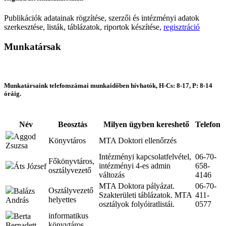
Publikációk adatainak rögzítése, szerzői és intézményi adatok
szerkesztése, listák, táblázatok, riportok készítése,
regisztráció
Munkatársak
Munkatársaink telefonszámai munkaidőben hívhatók, H-Cs: 8-17, P: 8-14
óráig.
Név
Beosztás
Milyen ügyben kereshető
Telefon
Aggod
Könyvtáros
MTA Doktori ellenőrzés
Zsuzsa
Intézményi kapcsolatfelvétel,
06-70-
Főkönyvtáros,
intézményi 4-es admin
658-
Áts József
osztályvezető
változás
4146
MTA Doktora pályázat.
06-70-
Osztályvezető
Balázs
Szakterületi táblázatok. MTA
411-
helyettes
András
osztályok folyóiratlistái.
0577
informatikus
Berta
könyvtáros
Bernadett