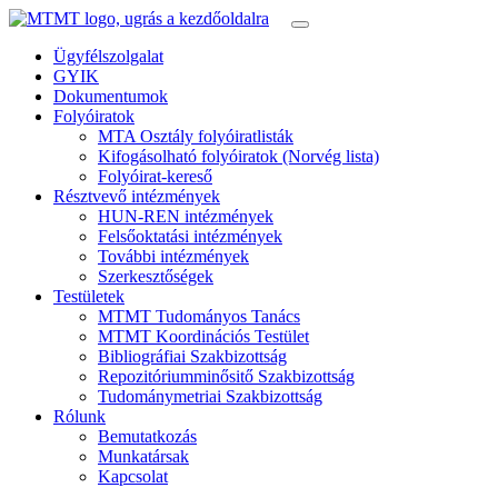
Ügyfélszolgalat
GYIK
Dokumentumok
Folyóiratok
MTA Osztály folyóiratlisták
Kifogásolható folyóiratok (Norvég lista)
Folyóirat-kereső
Résztvevő intézmények
HUN-REN intézmények
Felsőoktatási intézmények
További intézmények
Szerkesztőségek
Testületek
MTMT Tudományos Tanács
MTMT Koordinációs Testület
Bibliográfiai Szakbizottság
Repozitóriumminősitő Szakbizottság
Tudománymetriai Szakbizottság
Rólunk
Bemutatkozás
Munkatársak
Kapcsolat