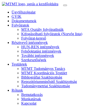
Ügyfélszolgalat
GYIK
Dokumentumok
Folyóiratok
MTA Osztály folyóiratlisták
Kifogásolható folyóiratok (Norvég lista)
Folyóirat-kereső
Résztvevő intézmények
HUN-REN intézmények
Felsőoktatási intézmények
További intézmények
Szerkesztőségek
Testületek
MTMT Tudományos Tanács
MTMT Koordinációs Testület
Bibliográfiai Szakbizottság
Repozitóriumminősitő Szakbizottság
Tudománymetriai Szakbizottság
Rólunk
Bemutatkozás
Munkatársak
Kapcsolat