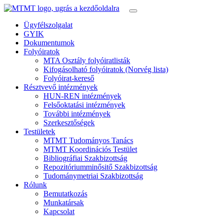
Ügyfélszolgalat
GYIK
Dokumentumok
Folyóiratok
MTA Osztály folyóiratlisták
Kifogásolható folyóiratok (Norvég lista)
Folyóirat-kereső
Résztvevő intézmények
HUN-REN intézmények
Felsőoktatási intézmények
További intézmények
Szerkesztőségek
Testületek
MTMT Tudományos Tanács
MTMT Koordinációs Testület
Bibliográfiai Szakbizottság
Repozitóriumminősitő Szakbizottság
Tudománymetriai Szakbizottság
Rólunk
Bemutatkozás
Munkatársak
Kapcsolat