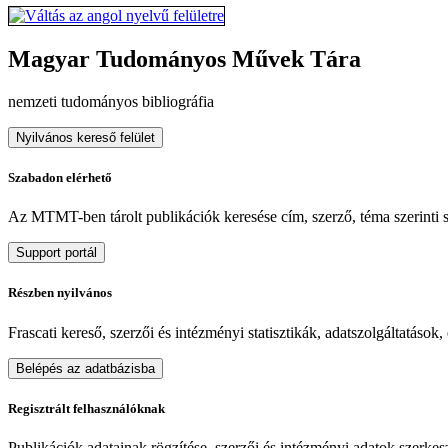
Magyar Tudományos Művek Tára
nemzeti tudományos bibliográfia
Nyilvános kereső felület
Szabadon elérhető
Az MTMT-ben tárolt publikációk keresése cím, szerző, téma szerinti sz
Support portál
Részben nyilvános
Frascati kereső, szerzői és intézményi statisztikák, adatszolgáltatások
Belépés az adatbázisba
Regisztrált felhasználóknak
Publikációk adatainak rögzítése, szerzői és intézményi adatok szerkeszt