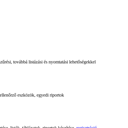
űrési, továbbá listázási és nyomtatási lehetőségekkel
, ellenőrző eszközök, egyedi riportok
ése, listák, táblázatok, riportok készítése,
regisztráció