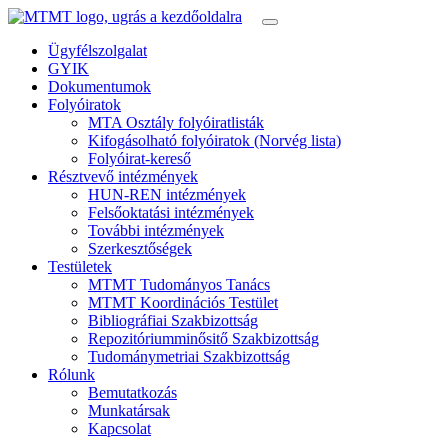
Ügyfélszolgalat
GYIK
Dokumentumok
Folyóiratok
MTA Osztály folyóiratlisták
Kifogásolható folyóiratok (Norvég lista)
Folyóirat-kereső
Résztvevő intézmények
HUN-REN intézmények
Felsőoktatási intézmények
További intézmények
Szerkesztőségek
Testületek
MTMT Tudományos Tanács
MTMT Koordinációs Testület
Bibliográfiai Szakbizottság
Repozitóriumminősitő Szakbizottság
Tudománymetriai Szakbizottság
Rólunk
Bemutatkozás
Munkatársak
Kapcsolat