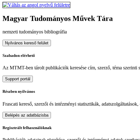
Magyar Tudományos Művek Tára
nemzeti tudományos bibliográfia
Nyilvános kereső felület
Szabadon elérhető
Az MTMT-ben tárolt publikációk keresése cím, szerző, téma szerinti sz
Support portál
Részben nyilvános
Frascati kereső, szerzői és intézményi statisztikák, adatszolgáltatások
Belépés az adatbázisba
Regisztrált felhasználóknak
Publikációk adatainak rögzítése, szerzői és intézményi adatok szerkeszt