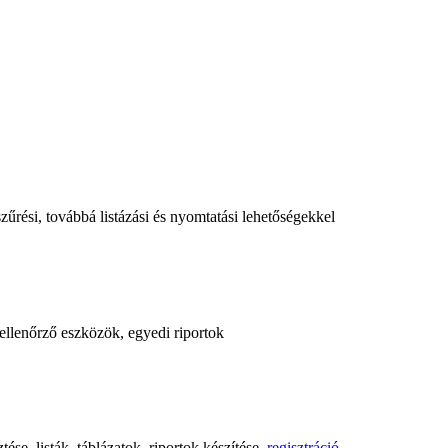
űrési, továbbá listázási és nyomtatási lehetőségekkel
, ellenőrző eszközök, egyedi riportok
ése, listák, táblázatok, riportok készítése,
regisztráció