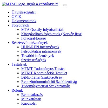
Ügyfélszolgalat
GYIK
Dokumentumok
Folyóiratok
MTA Osztály folyóiratlisták
Kifogásolható folyóiratok (Norvég lista)
Folyóirat-kereső
Résztvevő intézmények
HUN-REN intézmények
Felsőoktatási intézmények
További intézmények
Szerkesztőségek
Testületek
MTMT Tudományos Tanács
MTMT Koordinációs Testület
Bibliográfiai Szakbizottság
Repozitóriumminősitő Szakbizottság
Tudománymetriai Szakbizottság
Rólunk
Bemutatkozás
Munkatársak
Kapcsolat