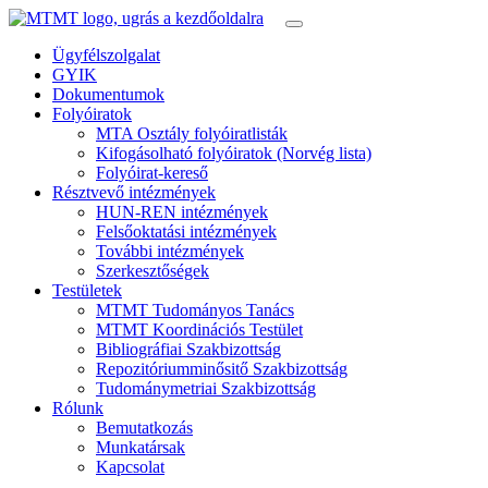
Ügyfélszolgalat
GYIK
Dokumentumok
Folyóiratok
MTA Osztály folyóiratlisták
Kifogásolható folyóiratok (Norvég lista)
Folyóirat-kereső
Résztvevő intézmények
HUN-REN intézmények
Felsőoktatási intézmények
További intézmények
Szerkesztőségek
Testületek
MTMT Tudományos Tanács
MTMT Koordinációs Testület
Bibliográfiai Szakbizottság
Repozitóriumminősitő Szakbizottság
Tudománymetriai Szakbizottság
Rólunk
Bemutatkozás
Munkatársak
Kapcsolat