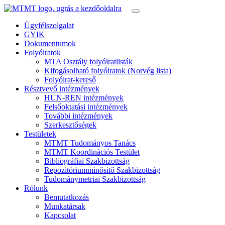
Ügyfélszolgalat
GYIK
Dokumentumok
Folyóiratok
MTA Osztály folyóiratlisták
Kifogásolható folyóiratok (Norvég lista)
Folyóirat-kereső
Résztvevő intézmények
HUN-REN intézmények
Felsőoktatási intézmények
További intézmények
Szerkesztőségek
Testületek
MTMT Tudományos Tanács
MTMT Koordinációs Testület
Bibliográfiai Szakbizottság
Repozitóriumminősitő Szakbizottság
Tudománymetriai Szakbizottság
Rólunk
Bemutatkozás
Munkatársak
Kapcsolat