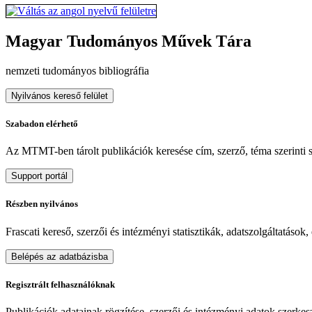
Magyar Tudományos Művek Tára
nemzeti tudományos bibliográfia
Nyilvános kereső felület
Szabadon elérhető
Az MTMT-ben tárolt publikációk keresése cím, szerző, téma szerinti sz
Support portál
Részben nyilvános
Frascati kereső, szerzői és intézményi statisztikák, adatszolgáltatások
Belépés az adatbázisba
Regisztrált felhasználóknak
Publikációk adatainak rögzítése, szerzői és intézményi adatok szerkeszt