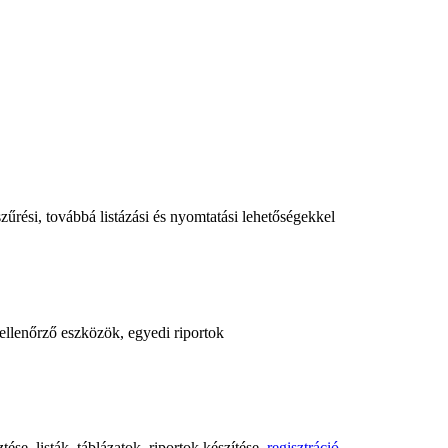
űrési, továbbá listázási és nyomtatási lehetőségekkel
, ellenőrző eszközök, egyedi riportok
ése, listák, táblázatok, riportok készítése,
regisztráció