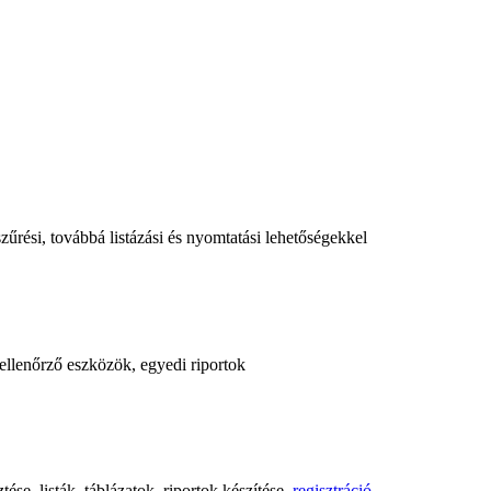
űrési, továbbá listázási és nyomtatási lehetőségekkel
, ellenőrző eszközök, egyedi riportok
ése, listák, táblázatok, riportok készítése,
regisztráció