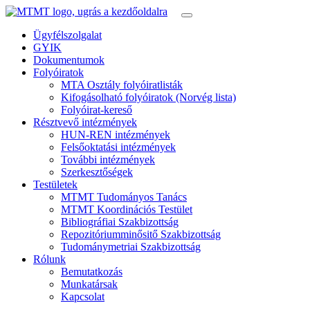
Ügyfélszolgalat
GYIK
Dokumentumok
Folyóiratok
MTA Osztály folyóiratlisták
Kifogásolható folyóiratok (Norvég lista)
Folyóirat-kereső
Résztvevő intézmények
HUN-REN intézmények
Felsőoktatási intézmények
További intézmények
Szerkesztőségek
Testületek
MTMT Tudományos Tanács
MTMT Koordinációs Testület
Bibliográfiai Szakbizottság
Repozitóriumminősitő Szakbizottság
Tudománymetriai Szakbizottság
Rólunk
Bemutatkozás
Munkatársak
Kapcsolat