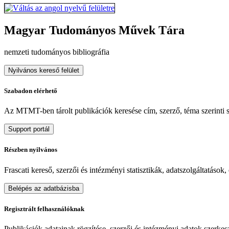
Magyar Tudományos Művek Tára
nemzeti tudományos bibliográfia
Nyilvános kereső felület
Szabadon elérhető
Az MTMT-ben tárolt publikációk keresése cím, szerző, téma szerinti sz
Support portál
Részben nyilvános
Frascati kereső, szerzői és intézményi statisztikák, adatszolgáltatások
Belépés az adatbázisba
Regisztrált felhasználóknak
Publikációk adatainak rögzítése, szerzői és intézményi adatok szerkeszt