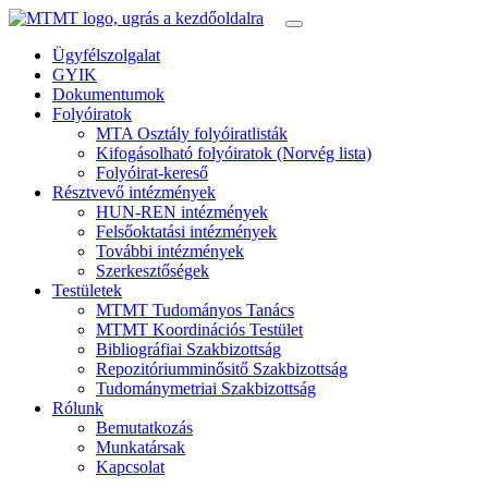
Ügyfélszolgalat
GYIK
Dokumentumok
Folyóiratok
MTA Osztály folyóiratlisták
Kifogásolható folyóiratok (Norvég lista)
Folyóirat-kereső
Résztvevő intézmények
HUN-REN intézmények
Felsőoktatási intézmények
További intézmények
Szerkesztőségek
Testületek
MTMT Tudományos Tanács
MTMT Koordinációs Testület
Bibliográfiai Szakbizottság
Repozitóriumminősitő Szakbizottság
Tudománymetriai Szakbizottság
Rólunk
Bemutatkozás
Munkatársak
Kapcsolat