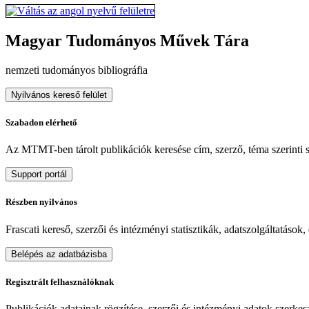
Magyar Tudományos Művek Tára
nemzeti tudományos bibliográfia
Nyilvános kereső felület
Szabadon elérhető
Az MTMT-ben tárolt publikációk keresése cím, szerző, téma szerinti sz
Support portál
Részben nyilvános
Frascati kereső, szerzői és intézményi statisztikák, adatszolgáltatások
Belépés az adatbázisba
Regisztrált felhasználóknak
Publikációk adatainak rögzítése, szerzői és intézményi adatok szerkeszt