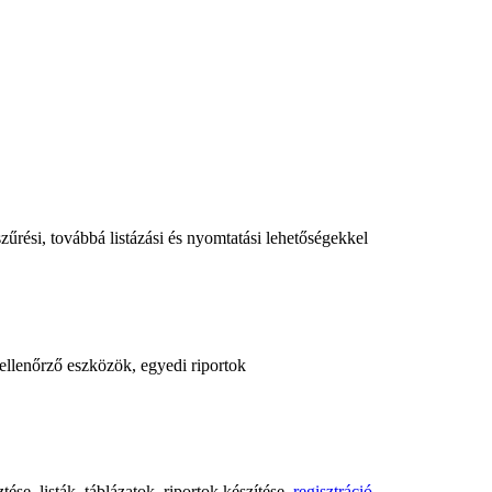
űrési, továbbá listázási és nyomtatási lehetőségekkel
, ellenőrző eszközök, egyedi riportok
ése, listák, táblázatok, riportok készítése,
regisztráció