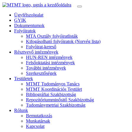
Ügyfélszolgalat
GYIK
Dokumentumok
Folyóiratok
MTA Osztály folyóiratlisták
Kifogásolható folyóiratok (Norvég lista)
Folyóirat-kereső
Résztvevő intézmények
HUN-REN intézmények
Felsőoktatási intézmények
További intézmények
Szerkesztőségek
Testületek
MTMT Tudományos Tanács
MTMT Koordinációs Testület
Bibliográfiai Szakbizottság
Repozitóriumminősitő Szakbizottság
Tudománymetriai Szakbizottság
Rólunk
Bemutatkozás
Munkatársak
Kapcsolat