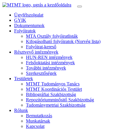
Ügyfélszolgalat
GYIK
Dokumentumok
Folyóiratok
MTA Osztály folyóiratlisták
Kifogásolható folyóiratok (Norvég lista)
Folyóirat-kereső
Résztvevő intézmények
HUN-REN intézmények
Felsőoktatási intézmények
További intézmények
Szerkesztőségek
Testületek
MTMT Tudományos Tanács
MTMT Koordinációs Testület
Bibliográfiai Szakbizottság
Repozitóriumminősitő Szakbizottság
Tudománymetriai Szakbizottság
Rólunk
Bemutatkozás
Munkatársak
Kapcsolat