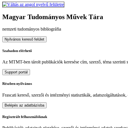
Magyar Tudományos Művek Tára
nemzeti tudományos bibliográfia
Nyilvános kereső felület
Szabadon elérhető
Az MTMT-ben tárolt publikációk keresése cím, szerző, téma szerinti sz
Support portál
Részben nyilvános
Frascati kereső, szerzői és intézményi statisztikák, adatszolgáltatások
Belépés az adatbázisba
Regisztrált felhasználóknak
Publikációk adatainak rögzítése, szerzői és intézményi adatok szerkeszt