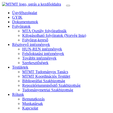
Ügyfélszolgalat
GYIK
Dokumentumok
Folyóiratok
MTA Osztály folyóiratlisták
Kifogásolható folyóiratok (Norvég lista)
Folyóirat-kereső
Résztvevő intézmények
HUN-REN intézmények
Felsőoktatási intézmények
További intézmények
Szerkesztőségek
Testületek
MTMT Tudományos Tanács
MTMT Koordinációs Testület
Bibliográfiai Szakbizottság
Repozitóriumminősitő Szakbizottság
Tudománymetriai Szakbizottság
Rólunk
Bemutatkozás
Munkatársak
Kapcsolat