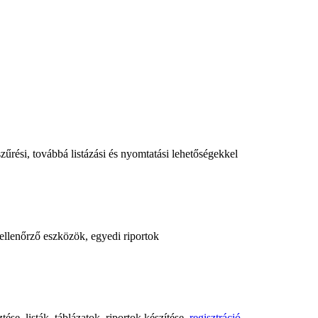
űrési, továbbá listázási és nyomtatási lehetőségekkel
, ellenőrző eszközök, egyedi riportok
ése, listák, táblázatok, riportok készítése,
regisztráció