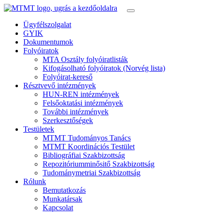
Ügyfélszolgalat
GYIK
Dokumentumok
Folyóiratok
MTA Osztály folyóiratlisták
Kifogásolható folyóiratok (Norvég lista)
Folyóirat-kereső
Résztvevő intézmények
HUN-REN intézmények
Felsőoktatási intézmények
További intézmények
Szerkesztőségek
Testületek
MTMT Tudományos Tanács
MTMT Koordinációs Testület
Bibliográfiai Szakbizottság
Repozitóriumminősitő Szakbizottság
Tudománymetriai Szakbizottság
Rólunk
Bemutatkozás
Munkatársak
Kapcsolat