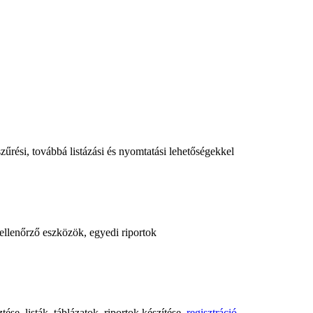
űrési, továbbá listázási és nyomtatási lehetőségekkel
, ellenőrző eszközök, egyedi riportok
ése, listák, táblázatok, riportok készítése,
regisztráció