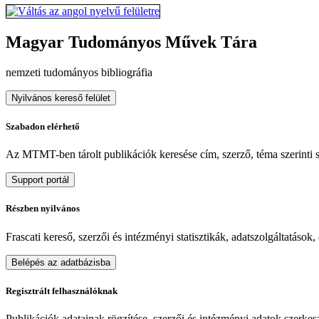
Magyar Tudományos Művek Tára
nemzeti tudományos bibliográfia
Nyilvános kereső felület
Szabadon elérhető
Az MTMT-ben tárolt publikációk keresése cím, szerző, téma szerinti sz
Support portál
Részben nyilvános
Frascati kereső, szerzői és intézményi statisztikák, adatszolgáltatások
Belépés az adatbázisba
Regisztrált felhasználóknak
Publikációk adatainak rögzítése, szerzői és intézményi adatok szerkeszt