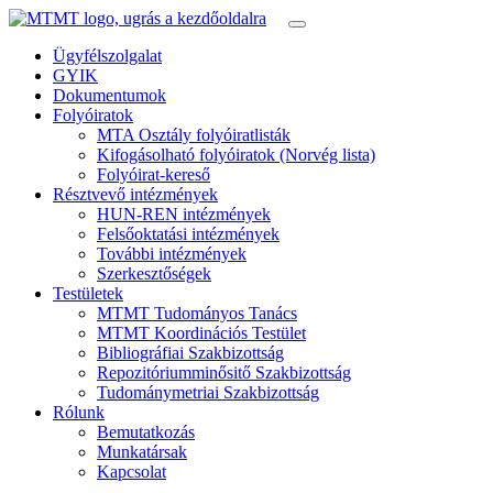
Ügyfélszolgalat
GYIK
Dokumentumok
Folyóiratok
MTA Osztály folyóiratlisták
Kifogásolható folyóiratok (Norvég lista)
Folyóirat-kereső
Résztvevő intézmények
HUN-REN intézmények
Felsőoktatási intézmények
További intézmények
Szerkesztőségek
Testületek
MTMT Tudományos Tanács
MTMT Koordinációs Testület
Bibliográfiai Szakbizottság
Repozitóriumminősitő Szakbizottság
Tudománymetriai Szakbizottság
Rólunk
Bemutatkozás
Munkatársak
Kapcsolat