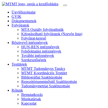
Ügyfélszolgalat
GYIK
Dokumentumok
Folyóiratok
MTA Osztály folyóiratlisták
Kifogásolható folyóiratok (Norvég lista)
Folyóirat-kereső
Résztvevő intézmények
HUN-REN intézmények
Felsőoktatási intézmények
További intézmények
Szerkesztőségek
Testületek
MTMT Tudományos Tanács
MTMT Koordinációs Testület
Bibliográfiai Szakbizottság
Repozitóriumminősitő Szakbizottság
Tudománymetriai Szakbizottság
Rólunk
Bemutatkozás
Munkatársak
Kapcsolat