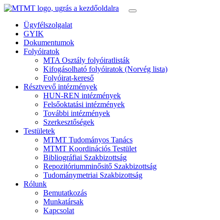
Ügyfélszolgalat
GYIK
Dokumentumok
Folyóiratok
MTA Osztály folyóiratlisták
Kifogásolható folyóiratok (Norvég lista)
Folyóirat-kereső
Résztvevő intézmények
HUN-REN intézmények
Felsőoktatási intézmények
További intézmények
Szerkesztőségek
Testületek
MTMT Tudományos Tanács
MTMT Koordinációs Testület
Bibliográfiai Szakbizottság
Repozitóriumminősitő Szakbizottság
Tudománymetriai Szakbizottság
Rólunk
Bemutatkozás
Munkatársak
Kapcsolat