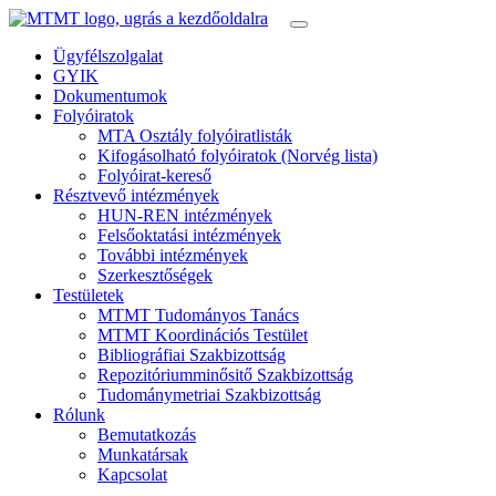
Ügyfélszolgalat
GYIK
Dokumentumok
Folyóiratok
MTA Osztály folyóiratlisták
Kifogásolható folyóiratok (Norvég lista)
Folyóirat-kereső
Résztvevő intézmények
HUN-REN intézmények
Felsőoktatási intézmények
További intézmények
Szerkesztőségek
Testületek
MTMT Tudományos Tanács
MTMT Koordinációs Testület
Bibliográfiai Szakbizottság
Repozitóriumminősitő Szakbizottság
Tudománymetriai Szakbizottság
Rólunk
Bemutatkozás
Munkatársak
Kapcsolat