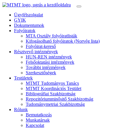
Ügyfélszolgalat
GYIK
Dokumentumok
Folyóiratok
MTA Osztály folyóiratlisták
Kifogásolható folyóiratok (Norvég lista)
Folyóirat-kereső
Résztvevő intézmények
HUN-REN intézmények
Felsőoktatási intézmények
További intézmények
Szerkesztőségek
Testületek
MTMT Tudományos Tanács
MTMT Koordinációs Testület
Bibliográfiai Szakbizottság
Repozitóriumminősitő Szakbizottság
Tudománymetriai Szakbizottság
Rólunk
Bemutatkozás
Munkatársak
Kapcsolat