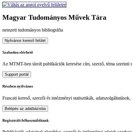
Magyar Tudományos Művek Tára
nemzeti tudományos bibliográfia
Nyilvános kereső felület
Szabadon elérhető
Az MTMT-ben tárolt publikációk keresése cím, szerző, téma szerinti sz
Support portál
Részben nyilvános
Frascati kereső, szerzői és intézményi statisztikák, adatszolgáltatások
Belépés az adatbázisba
Regisztrált felhasználóknak
Publikációk adatainak rögzítése, szerzői és intézményi adatok szerkeszt