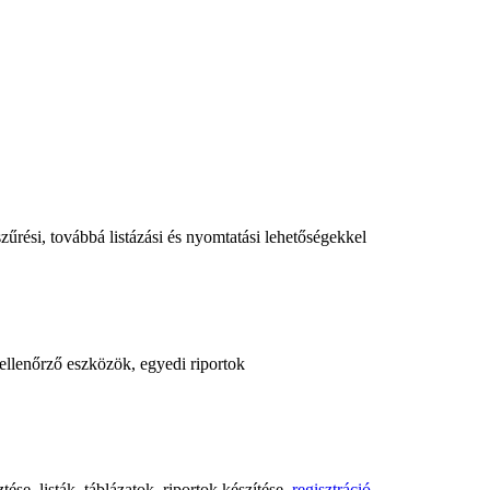
űrési, továbbá listázási és nyomtatási lehetőségekkel
, ellenőrző eszközök, egyedi riportok
ése, listák, táblázatok, riportok készítése,
regisztráció