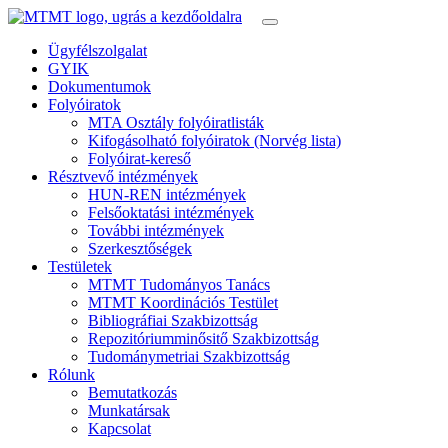
Ügyfélszolgalat
GYIK
Dokumentumok
Folyóiratok
MTA Osztály folyóiratlisták
Kifogásolható folyóiratok (Norvég lista)
Folyóirat-kereső
Résztvevő intézmények
HUN-REN intézmények
Felsőoktatási intézmények
További intézmények
Szerkesztőségek
Testületek
MTMT Tudományos Tanács
MTMT Koordinációs Testület
Bibliográfiai Szakbizottság
Repozitóriumminősitő Szakbizottság
Tudománymetriai Szakbizottság
Rólunk
Bemutatkozás
Munkatársak
Kapcsolat