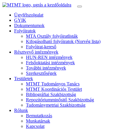
Ügyfélszolgalat
GYIK
Dokumentumok
Folyóiratok
MTA Osztály folyóiratlisták
Kifogásolható folyóiratok (Norvég lista)
Folyóirat-kereső
Résztvevő intézmények
HUN-REN intézmények
Felsőoktatási intézmények
További intézmények
Szerkesztőségek
Testületek
MTMT Tudományos Tanács
MTMT Koordinációs Testület
Bibliográfiai Szakbizottság
Repozitóriumminősitő Szakbizottság
Tudománymetriai Szakbizottság
Rólunk
Bemutatkozás
Munkatársak
Kapcsolat