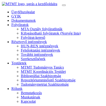
Ügyfélszolgalat
GYIK
Dokumentumok
Folyóiratok
MTA Osztály folyóiratlisták
Kifogásolható folyóiratok (Norvég lista)
Folyóirat-kereső
Résztvevő intézmények
HUN-REN intézmények
Felsőoktatási intézmények
További intézmények
Szerkesztőségek
Testületek
MTMT Tudományos Tanács
MTMT Koordinációs Testület
Bibliográfiai Szakbizottság
Repozitóriumminősitő Szakbizottság
Tudománymetriai Szakbizottság
Rólunk
Bemutatkozás
Munkatársak
Kapcsolat