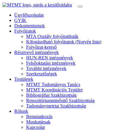
Ügyfélszolgalat
GYIK
Dokumentumok
Folyóiratok
MTA Osztály folyóiratlisták
Kifogásolható folyóiratok (Norvég lista)
Folyóirat-kereső
Résztvevő intézmények
HUN-REN intézmények
Felsőoktatási intézmények
További intézmények
Szerkesztőségek
Testületek
MTMT Tudományos Tanács
MTMT Koordinációs Testület
Bibliográfiai Szakbizottság
Repozitóriumminősitő Szakbizottság
Tudománymetriai Szakbizottság
Rólunk
Bemutatkozás
Munkatársak
Kapcsolat