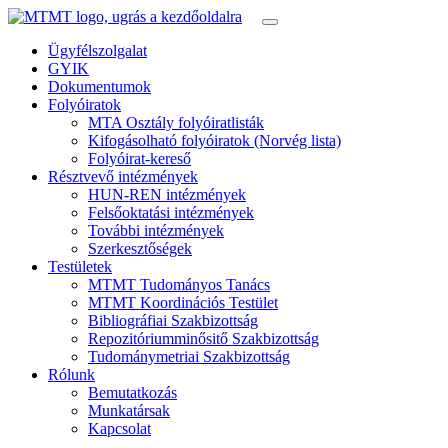
Ügyfélszolgalat
GYIK
Dokumentumok
Folyóiratok
MTA Osztály folyóiratlisták
Kifogásolható folyóiratok (Norvég lista)
Folyóirat-kereső
Résztvevő intézmények
HUN-REN intézmények
Felsőoktatási intézmények
További intézmények
Szerkesztőségek
Testületek
MTMT Tudományos Tanács
MTMT Koordinációs Testület
Bibliográfiai Szakbizottság
Repozitóriumminősitő Szakbizottság
Tudománymetriai Szakbizottság
Rólunk
Bemutatkozás
Munkatársak
Kapcsolat