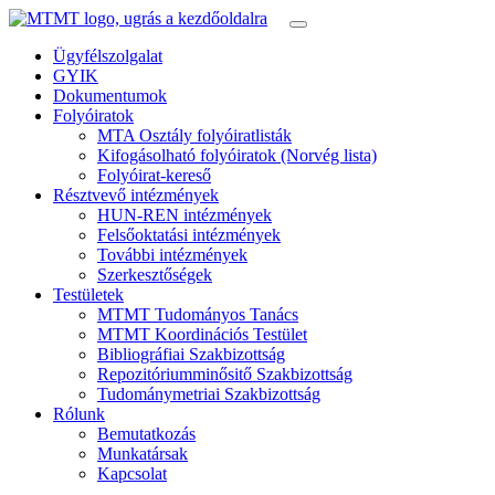
Ügyfélszolgalat
GYIK
Dokumentumok
Folyóiratok
MTA Osztály folyóiratlisták
Kifogásolható folyóiratok (Norvég lista)
Folyóirat-kereső
Résztvevő intézmények
HUN-REN intézmények
Felsőoktatási intézmények
További intézmények
Szerkesztőségek
Testületek
MTMT Tudományos Tanács
MTMT Koordinációs Testület
Bibliográfiai Szakbizottság
Repozitóriumminősitő Szakbizottság
Tudománymetriai Szakbizottság
Rólunk
Bemutatkozás
Munkatársak
Kapcsolat