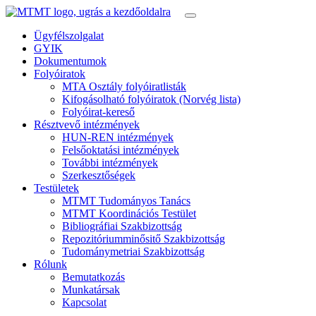
Ügyfélszolgalat
GYIK
Dokumentumok
Folyóiratok
MTA Osztály folyóiratlisták
Kifogásolható folyóiratok (Norvég lista)
Folyóirat-kereső
Résztvevő intézmények
HUN-REN intézmények
Felsőoktatási intézmények
További intézmények
Szerkesztőségek
Testületek
MTMT Tudományos Tanács
MTMT Koordinációs Testület
Bibliográfiai Szakbizottság
Repozitóriumminősitő Szakbizottság
Tudománymetriai Szakbizottság
Rólunk
Bemutatkozás
Munkatársak
Kapcsolat