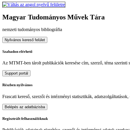
Magyar Tudományos Művek Tára
nemzeti tudományos bibliográfia
Nyilvános kereső felület
Szabadon elérhető
Az MTMT-ben tárolt publikációk keresése cím, szerző, téma szerinti sz
Support portál
Részben nyilvános
Frascati kereső, szerzői és intézményi statisztikák, adatszolgáltatások
Belépés az adatbázisba
Regisztrált felhasználóknak
Publikációk adatainak rögzítése, szerzői és intézményi adatok szerkeszt