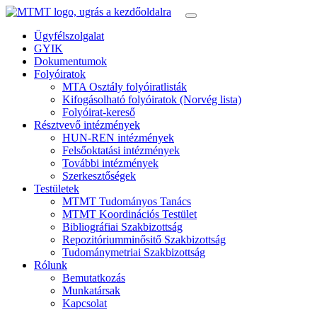
Ügyfélszolgalat
GYIK
Dokumentumok
Folyóiratok
MTA Osztály folyóiratlisták
Kifogásolható folyóiratok (Norvég lista)
Folyóirat-kereső
Résztvevő intézmények
HUN-REN intézmények
Felsőoktatási intézmények
További intézmények
Szerkesztőségek
Testületek
MTMT Tudományos Tanács
MTMT Koordinációs Testület
Bibliográfiai Szakbizottság
Repozitóriumminősitő Szakbizottság
Tudománymetriai Szakbizottság
Rólunk
Bemutatkozás
Munkatársak
Kapcsolat