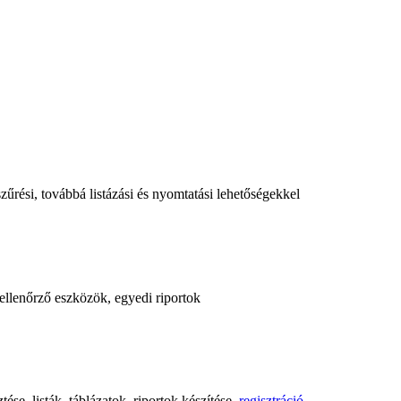
űrési, továbbá listázási és nyomtatási lehetőségekkel
, ellenőrző eszközök, egyedi riportok
ése, listák, táblázatok, riportok készítése,
regisztráció