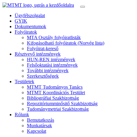
Ügyfélszolgalat
GYIK
Dokumentumok
Folyóiratok
MTA Osztály folyóiratlisták
Kifogásolható folyóiratok (Norvég lista)
Folyóirat-kereső
Résztvevő intézmények
HUN-REN intézmények
Felsőoktatási intézmények
További intézmények
Szerkesztőségek
Testületek
MTMT Tudományos Tanács
MTMT Koordinációs Testület
Bibliográfiai Szakbizottság
Repozitóriumminősitő Szakbizottság
Tudománymetriai Szakbizottság
Rólunk
Bemutatkozás
Munkatársak
Kapcsolat