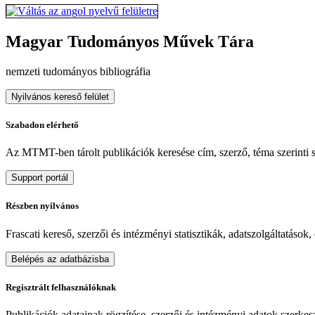
Magyar Tudományos Művek Tára
nemzeti tudományos bibliográfia
Nyilvános kereső felület
Szabadon elérhető
Az MTMT-ben tárolt publikációk keresése cím, szerző, téma szerinti sz
Support portál
Részben nyilvános
Frascati kereső, szerzői és intézményi statisztikák, adatszolgáltatások
Belépés az adatbázisba
Regisztrált felhasználóknak
Publikációk adatainak rögzítése, szerzői és intézményi adatok szerkeszt