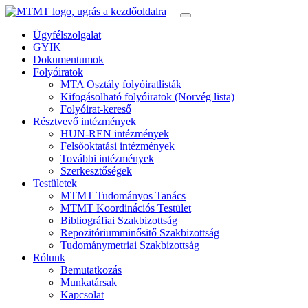
Ügyfélszolgalat
GYIK
Dokumentumok
Folyóiratok
MTA Osztály folyóiratlisták
Kifogásolható folyóiratok (Norvég lista)
Folyóirat-kereső
Résztvevő intézmények
HUN-REN intézmények
Felsőoktatási intézmények
További intézmények
Szerkesztőségek
Testületek
MTMT Tudományos Tanács
MTMT Koordinációs Testület
Bibliográfiai Szakbizottság
Repozitóriumminősitő Szakbizottság
Tudománymetriai Szakbizottság
Rólunk
Bemutatkozás
Munkatársak
Kapcsolat