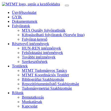
Ügyfélszolgalat
GYIK
Dokumentumok
Folyóiratok
MTA Osztály folyóiratlisták
Kifogásolható folyóiratok (Norvég lista)
Folyóirat-kereső
Résztvevő intézmények
HUN-REN intézmények
Felsőoktatási intézmények
További intézmények
Szerkesztőségek
Testületek
MTMT Tudományos Tanács
MTMT Koordinációs Testület
Bibliográfiai Szakbizottság
Repozitóriumminősitő Szakbizottság
Tudománymetriai Szakbizottság
Rólunk
Bemutatkozás
Munkatársak
Kapcsolat