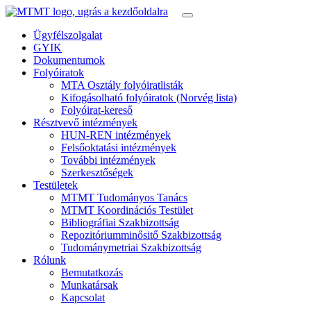
Ügyfélszolgalat
GYIK
Dokumentumok
Folyóiratok
MTA Osztály folyóiratlisták
Kifogásolható folyóiratok (Norvég lista)
Folyóirat-kereső
Résztvevő intézmények
HUN-REN intézmények
Felsőoktatási intézmények
További intézmények
Szerkesztőségek
Testületek
MTMT Tudományos Tanács
MTMT Koordinációs Testület
Bibliográfiai Szakbizottság
Repozitóriumminősitő Szakbizottság
Tudománymetriai Szakbizottság
Rólunk
Bemutatkozás
Munkatársak
Kapcsolat