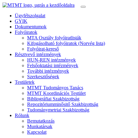
Ügyfélszolgalat
GYIK
Dokumentumok
Folyóiratok
MTA Osztály folyóiratlisták
Kifogásolható folyóiratok (Norvég lista)
Folyóirat-kereső
Résztvevő intézmények
HUN-REN intézmények
Felsőoktatási intézmények
További intézmények
Szerkesztőségek
Testületek
MTMT Tudományos Tanács
MTMT Koordinációs Testület
Bibliográfiai Szakbizottság
Repozitóriumminősitő Szakbizottság
Tudománymetriai Szakbizottság
Rólunk
Bemutatkozás
Munkatársak
Kapcsolat