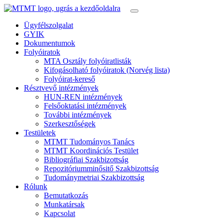
Ügyfélszolgalat
GYIK
Dokumentumok
Folyóiratok
MTA Osztály folyóiratlisták
Kifogásolható folyóiratok (Norvég lista)
Folyóirat-kereső
Résztvevő intézmények
HUN-REN intézmények
Felsőoktatási intézmények
További intézmények
Szerkesztőségek
Testületek
MTMT Tudományos Tanács
MTMT Koordinációs Testület
Bibliográfiai Szakbizottság
Repozitóriumminősitő Szakbizottság
Tudománymetriai Szakbizottság
Rólunk
Bemutatkozás
Munkatársak
Kapcsolat