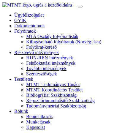
Ügyfélszolgalat
GYIK
Dokumentumok
Folyóiratok
MTA Osztály folyóiratlisták
Kifogásolható folyóiratok (Norvég lista)
Folyóirat-kereső
Résztvevő intézmények
HUN-REN intézmények
Felsőoktatási intézmények
További intézmények
Szerkesztőségek
Testületek
MTMT Tudományos Tanács
MTMT Koordinációs Testület
Bibliográfiai Szakbizottság
Repozitóriumminősitő Szakbizottság
Tudománymetriai Szakbizottság
Rólunk
Bemutatkozás
Munkatársak
Kapcsolat