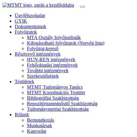
Ügyfélszolgalat
GYIK
Dokumentumok
Folyóiratok
MTA Osztály folyóiratlisták
Kifogásolható folyóiratok (Norvég lista)
Folyóirat-kereső
Résztvevő intézmények
HUN-REN intézmények
Felsőoktatási intézmények
További intézmények
Szerkesztőségek
Testületek
MTMT Tudományos Tanács
MTMT Koordinációs Testület
Bibliográfiai Szakbizottság
Repozitóriumminősitő Szakbizottság
Tudománymetriai Szakbizottság
Rólunk
Bemutatkozás
Munkatársak
Kapcsolat