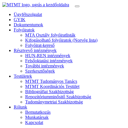
Ügyfélszolgalat
GYIK
Dokumentumok
Folyóiratok
MTA Osztály folyóiratlisták
Kifogásolható folyóiratok (Norvég lista)
Folyóirat-kereső
Résztvevő intézmények
HUN-REN intézmények
Felsőoktatási intézmények
További intézmények
Szerkesztőségek
Testületek
MTMT Tudományos Tanács
MTMT Koordinációs Testület
Bibliográfiai Szakbizottság
Repozitóriumminősitő Szakbizottság
Tudománymetriai Szakbizottság
Rólunk
Bemutatkozás
Munkatársak
Kapcsolat