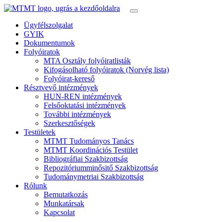
Ügyfélszolgalat
GYIK
Dokumentumok
Folyóiratok
MTA Osztály folyóiratlisták
Kifogásolható folyóiratok (Norvég lista)
Folyóirat-kereső
Résztvevő intézmények
HUN-REN intézmények
Felsőoktatási intézmények
További intézmények
Szerkesztőségek
Testületek
MTMT Tudományos Tanács
MTMT Koordinációs Testület
Bibliográfiai Szakbizottság
Repozitóriumminősitő Szakbizottság
Tudománymetriai Szakbizottság
Rólunk
Bemutatkozás
Munkatársak
Kapcsolat