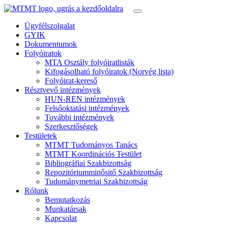
Ügyfélszolgalat
GYIK
Dokumentumok
Folyóiratok
MTA Osztály folyóiratlisták
Kifogásolható folyóiratok (Norvég lista)
Folyóirat-kereső
Résztvevő intézmények
HUN-REN intézmények
Felsőoktatási intézmények
További intézmények
Szerkesztőségek
Testületek
MTMT Tudományos Tanács
MTMT Koordinációs Testület
Bibliográfiai Szakbizottság
Repozitóriumminősitő Szakbizottság
Tudománymetriai Szakbizottság
Rólunk
Bemutatkozás
Munkatársak
Kapcsolat