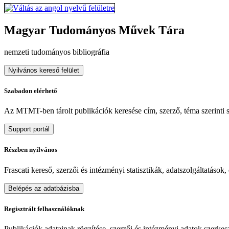
Magyar Tudományos Művek Tára
nemzeti tudományos bibliográfia
Nyilvános kereső felület
Szabadon elérhető
Az MTMT-ben tárolt publikációk keresése cím, szerző, téma szerinti sz
Support portál
Részben nyilvános
Frascati kereső, szerzői és intézményi statisztikák, adatszolgáltatások
Belépés az adatbázisba
Regisztrált felhasználóknak
Publikációk adatainak rögzítése, szerzői és intézményi adatok szerkeszt