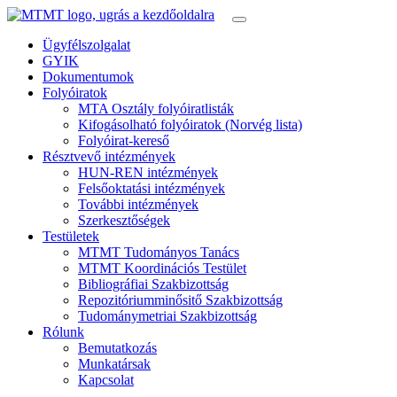
Ügyfélszolgalat
GYIK
Dokumentumok
Folyóiratok
MTA Osztály folyóiratlisták
Kifogásolható folyóiratok (Norvég lista)
Folyóirat-kereső
Résztvevő intézmények
HUN-REN intézmények
Felsőoktatási intézmények
További intézmények
Szerkesztőségek
Testületek
MTMT Tudományos Tanács
MTMT Koordinációs Testület
Bibliográfiai Szakbizottság
Repozitóriumminősitő Szakbizottság
Tudománymetriai Szakbizottság
Rólunk
Bemutatkozás
Munkatársak
Kapcsolat