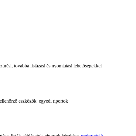
űrési, továbbá listázási és nyomtatási lehetőségekkel
, ellenőrző eszközök, egyedi riportok
ése, listák, táblázatok, riportok készítése,
regisztráció